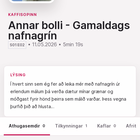
KAFFISOPINN
Annar bolli - Gamaldags
nafnagrín
•
11.05.2026
•
5min 19s
S01:E02
LÝSING
Í hvert sinn sem ég fer að leika mér með nafnagrín úr
erlendum málum þá verða dætur mínar grænar og
móðgast fyrir hönd þeirra sem málið varðar. Þess vegna
þurfið þið að hlusta…
Athugasemdir
Tilkynningar
Kaflar
Afrit
0
1
0