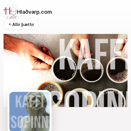
Hlaðvarp.com
Allir þættir